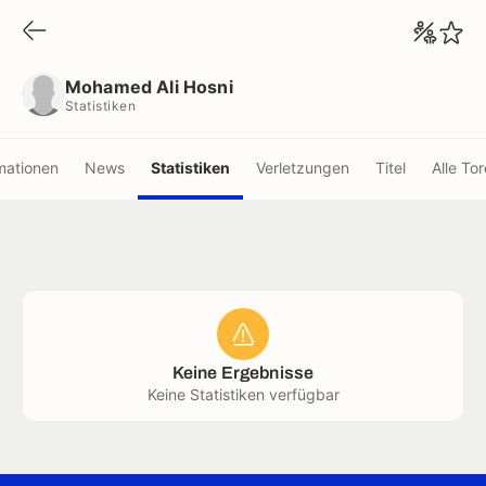
Mohamed Ali Hosni
Statistiken
Mohamed Ali Hosni
Statistiken
mationen
News
Statistiken
Verletzungen
Titel
Alle Tor
Keine Ergebnisse
Keine Statistiken verfügbar