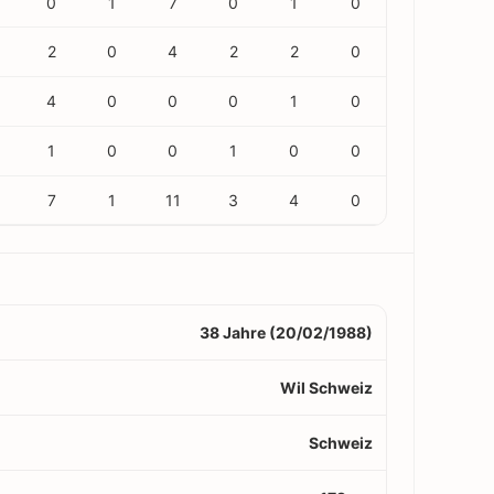
0
1
7
0
1
0
2
0
4
2
2
0
4
0
0
0
1
0
1
0
0
1
0
0
7
1
11
3
4
0
38 Jahre (20/02/1988)
Wil Schweiz
Schweiz