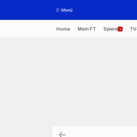
Menü
Home
Mein FT
Spiele
TV
1