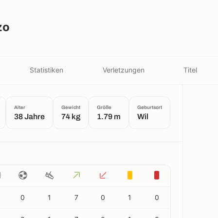
zo
Statistiken
Verletzungen
Titel
Alter
Gewicht
Größe
Geburtsort
38 Jahre
74 kg
1.79 m
Wil
0
1
7
0
1
0