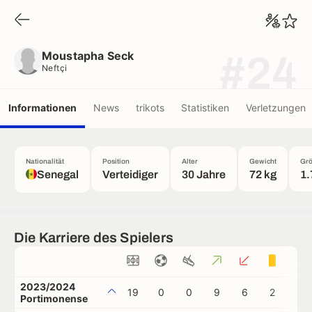
Moustapha Seck
Neftçi
Moustapha Seck
#24
Neftçi
Informationen
News
trikots
Statistiken
Verletzungen
Nationalität
Position
Alter
Gewicht
Gr
Senegal
Verteidiger
30 Jahre
72 kg
1.
Die Karriere des Spielers
2023/2024
19
0
0
9
6
2
0
Portimonense