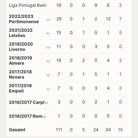
Liga Portugal Bwin
19
0
0
9
6
2
0
2022/2023
29
0
1
2
12
7
1
Portimonense
2021/2022
15
0
1
0
1
5
1
Leixões
2019/2020
11
0
0
3
5
0
0
Livorno
2018/2019
19
0
2
0
4
2
1
Almere
2017/2018
7
0
1
5
1
1
0
Novara
2017/2018
7
0
0
3
4
2
0
Empoli
3
0
0
2
1
0
0
2016/2017 Carpi
1
0
0
0
0
0
0
2016/2017 Rom
Gesamt
111
0
5
24
34
19
3