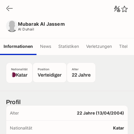
Mubarak Al Jassem
Al Duhail
Mubarak Al Jassem
Al Duhail
Informationen
News
Statistiken
Verletzungen
Titel
Nationalität
Position
Alter
Katar
Verteidiger
22 Jahre
Profil
Alter
22 Jahre (13/04/2004)
Nationalität
Katar