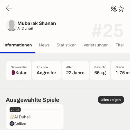
Mubarak Shanan
Al Duhail
Mubarak Shanan
#25
Al Duhail
Informationen
News
Statistiken
Verletzungen
Titel
Nationalität
Position
Alter
Gewicht
Größe
Katar
Angreifer
22 Jahre
66 kg
1.76 m
Ausgewählte Spiele
alles zeigen
22/08
Al Duhail
Sailiya