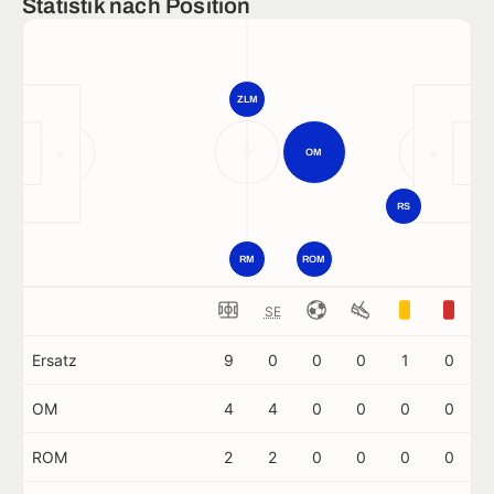
Statistik nach Position
ZLM
OM
RS
RM
ROM
SE
Ersatz
9
0
0
0
1
0
OM
4
4
0
0
0
0
ROM
2
2
0
0
0
0