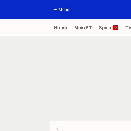
Menü
Home
Mein FT
Spiele
T
36