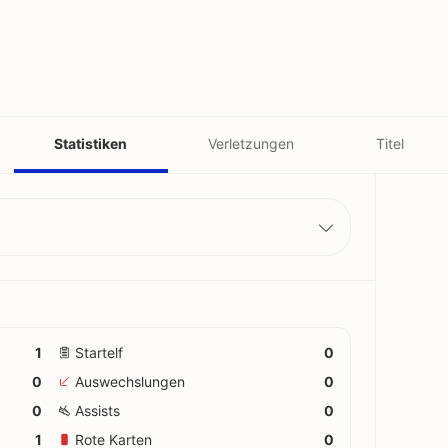
Statistiken
Verletzungen
Titel
1
Startelf
0
0
Auswechslungen
0
0
Assists
0
1
Rote Karten
0