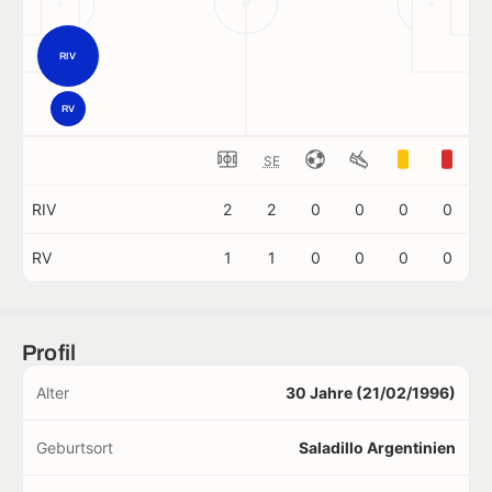
RIV
RV
SE
RIV
2
2
0
0
0
0
RV
1
1
0
0
0
0
Profil
Alter
30 Jahre (21/02/1996)
Geburtsort
Saladillo Argentinien