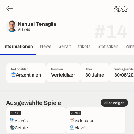
Nahuel Tenaglia
Alavés
Nahuel Tenaglia
#14
Alavés
Informationen
News
Gehalt
trikots
Statistiken
Verl
Nationalität
Position
Alter
Vertragsende
Argentinien
Verteidiger
30 Jahre
30/06/20
Ausgewählte Spiele
alles zeigen
15/08
20/08
Alavés
Vallecano
Getafe
Alavés