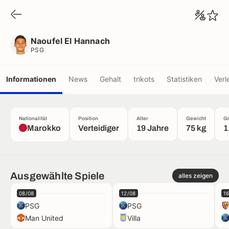
Naoufel El Hannach
PSG
Naoufel El Hannach
PSG
Informationen
News
Gehalt
trikots
Statistiken
Verl
Nationalität
Position
Alter
Gewicht
G
Marokko
Verteidiger
19 Jahre
75 kg
1
Ausgewählte Spiele
alles zeigen
08/08
12/08
1
PSG
PSG
Man United
Villa