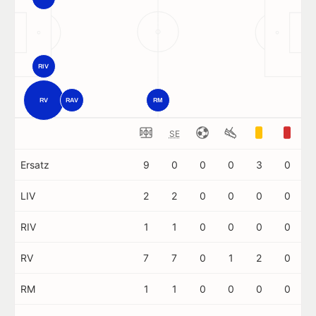
RIV
RV
RAV
RM
SE
Ersatz
9
0
0
0
3
0
LIV
2
2
0
0
0
0
RIV
1
1
0
0
0
0
RV
7
7
0
1
2
0
RM
1
1
0
0
0
0