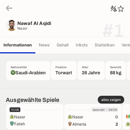
Nawaf Al Aqidi
Nassr
Nawaf Al Aqidi
#1
Nassr
Informationen
News
Gehalt
trikots
Statistiken
Verl
Nationalität
Position
Alter
Gewicht
Saudi-Arabien
Torwart
26 Jahre
88 kg
Ausgewählte Spiele
alles zeigen
15/08
beendet - 04/08
Nassr
Nassr
0
Fateh
Almería
2