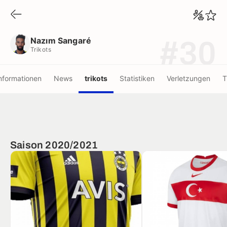
Nazım Sangaré
Trikots
Nazım Sangaré
#30
Trikots
nformationen
News
trikots
Statistiken
Verletzungen
T
Saison 2020/2021