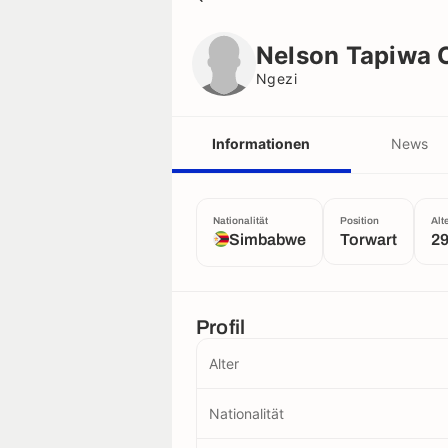
Nelson Tapiwa Chadya
Ngezi
Nelson Tapiwa 
Ngezi
Informationen
News
Nationalität
Position
Alt
Simbabwe
Torwart
29
Profil
Alter
Nationalität