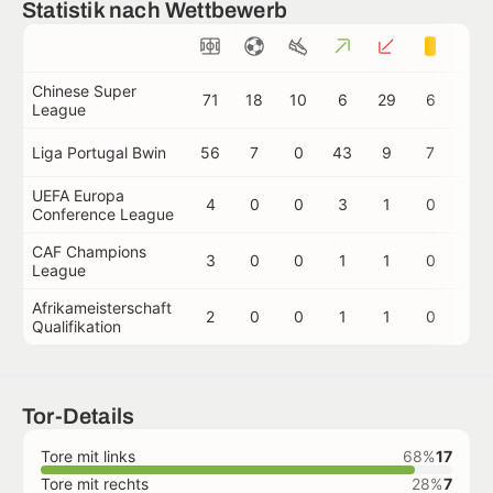
Statistik nach Wettbewerb
Chinese Super
71
18
10
6
29
6
1
League
Liga Portugal Bwin
56
7
0
43
9
7
0
UEFA Europa
4
0
0
3
1
0
0
Conference League
CAF Champions
3
0
0
1
1
0
0
League
Afrikameisterschaft
2
0
0
1
1
0
0
Qualifikation
Tor-Details
Tore mit links
68%
17
Tore mit rechts
28%
7