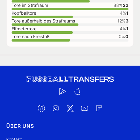
Tore im Strafraum
88%
22
Kopfballtore
4%
1
Tore außerhalb des Strafraums
12%
3
Elfmetertore
4%
1
Tore nach Freistoß
0%
0
ÜBER UNS
Kontakt