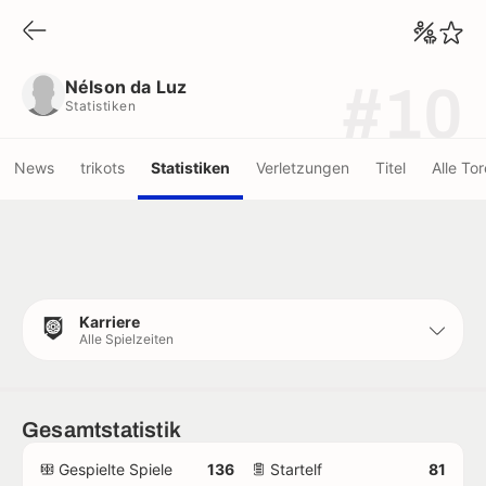
Nélson da Luz
Statistiken
Nélson da Luz
#10
Statistiken
News
trikots
Statistiken
Verletzungen
Titel
Alle Tor
Karriere
Alle Spielzeiten
Gesamtstatistik
Gespielte Spiele
136
Startelf
81