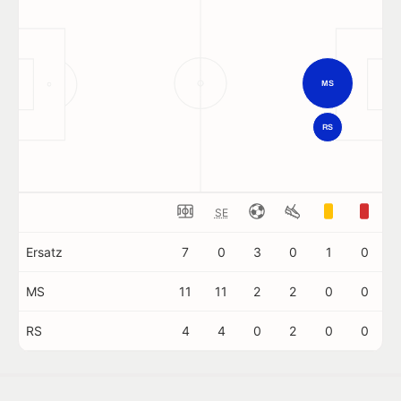
MS
RS
SE
Ersatz
7
0
3
0
1
0
MS
11
11
2
2
0
0
RS
4
4
0
2
0
0