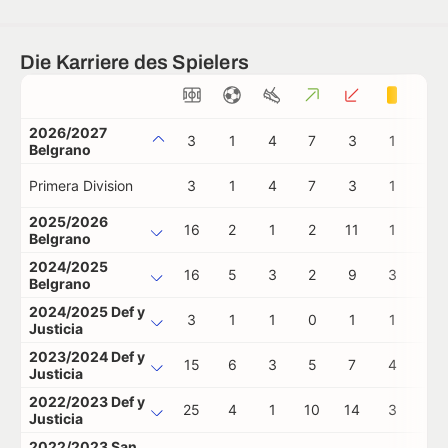
Die Karriere des Spielers
2026/2027
3
1
4
7
3
1
0
Belgrano
Primera Division
3
1
4
7
3
1
0
2025/2026
16
2
1
2
11
1
0
Belgrano
2024/2025
16
5
3
2
9
3
0
Belgrano
2024/2025 Def y
3
1
1
0
1
1
0
Justicia
2023/2024 Def y
15
6
3
5
7
4
0
Justicia
2022/2023 Def y
25
4
1
10
14
3
0
Justicia
2022/2023 San