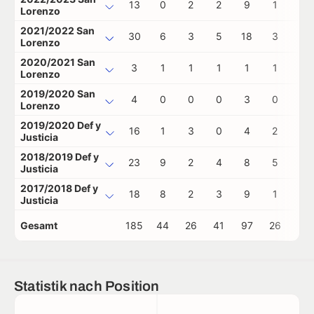
13
0
2
2
9
1
0
Lorenzo
2021/2022 San
30
6
3
5
18
3
1
Lorenzo
2020/2021 San
3
1
1
1
1
1
0
Lorenzo
2019/2020 San
4
0
0
0
3
0
0
Lorenzo
2019/2020 Def y
16
1
3
0
4
2
0
Justicia
2018/2019 Def y
23
9
2
4
8
5
0
Justicia
2017/2018 Def y
18
8
2
3
9
1
0
Justicia
Gesamt
185
44
26
41
97
26
1
Statistik nach Position