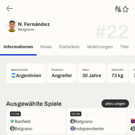
N. Fernández
Belgrano
N. Fernández
#22
Belgrano
Informationen
News
Statistiken
Verletzungen
Titel
Nationalität
Position
Alter
Gewicht
Argentinien
Angreifer
30 Jahre
73 kg
Ausgewählte Spiele
alles zeigen
11/08
16/08
Banfield
Belgrano
Belgrano
Independiente