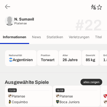
N. Sumavil
Platense
N. Sumavil
#22
Platense
Informationen
News
Statistiken
Verletzungen
Titel
Nationalität
Position
Alter
Gewicht
Gr
Argentinien
Torwart
26 Jahre
85 kg
1
Ausgewählte Spiele
alles zeigen
13/08
16/08
Platense
Platense
Coquimbo
Boca Juniors