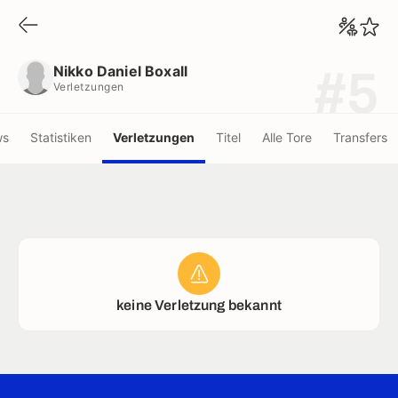
Nikko Daniel Boxall
Verletzungen
Nikko Daniel Boxall
#5
Verletzungen
ws
Statistiken
Verletzungen
Titel
Alle Tore
Transfers
keine Verletzung bekannt