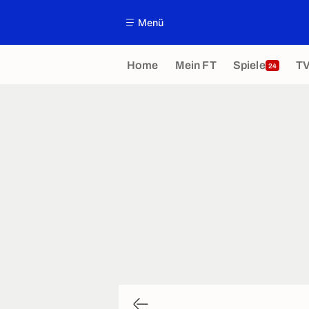
Menü
Home
Mein FT
Spiele
T
24