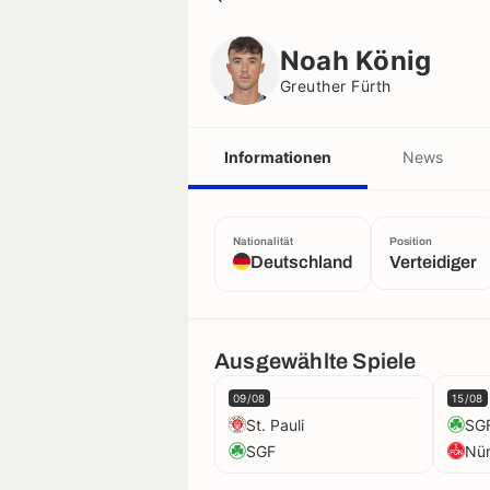
Noah König
Greuther Fürth
Noah König
Greuther Fürth
Informationen
News
Nationalität
Position
Deutschland
Verteidiger
Ausgewählte Spiele
09/08
15/08
St. Pauli
SG
SGF
Nü