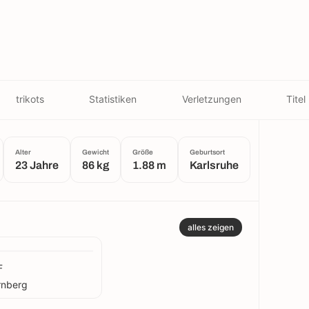
trikots
Statistiken
Verletzungen
Titel
Alter
Gewicht
Größe
Geburtsort
23 Jahre
86 kg
1.88 m
Karlsruhe
alles zeigen
F
rnberg