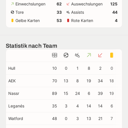
Einwechslungen
62
Auswechslungen
125
Tore
33
Assists
44
Gelbe Karten
53
Rote Karten
4
Statistik nach Team
Hull
10
0
1
8
2
0
0
AEK
70
13
8
19
34
18
0
Nassr
89
15
24
6
39
19
1
Leganés
35
3
4
14
14
6
1
Watford
48
0
3
13
21
7
1