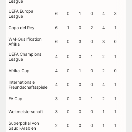
League
UEFA Europa
6
0
1
0
4
3
0
League
Copa del Rey
6
1
0
2
4
1
0
WM-Qualifikation
6
0
3
0
3
0
0
Afrika
UEFA Champions
4
0
0
1
2
1
0
League
Afrika-Cup
4
0
1
0
2
0
0
Internationale
4
0
0
0
4
1
0
Freundschaftsspiele
FA Cup
3
0
0
1
2
1
0
Weltmeisterschaft
3
0
0
0
1
1
0
Superpokal von
2
0
0
0
1
1
0
Saudi-Arabien