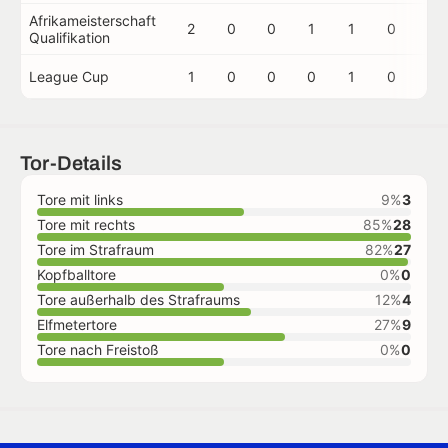
Afrikameisterschaft
2
0
0
1
1
0
0
Qualifikation
League Cup
1
0
0
0
1
0
0
Tor-Details
Tore mit links
9%
3
Tore mit rechts
85%
28
Tore im Strafraum
82%
27
Kopfballtore
0%
0
Tore außerhalb des Strafraums
12%
4
Elfmetertore
27%
9
Tore nach Freistoß
0%
0