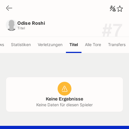
Odise Roshi
Titel
Odise Roshi
#7
Titel
ws
Statistiken
Verletzungen
Titel
Alle Tore
Transfers
Keine Ergebnisse
Keine Daten für diesen Spieler