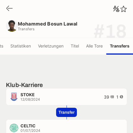
Mohammed Bosun Lawal
Transfers
Mohammed Bosun Lawal
#18
Transfers
ts
Statistiken
Verletzungen
Titel
Alle Tore
Transfers
Klub-Karriere
STOKE
39
1
12/08/2024
Transfer
CELTIC
01/07/2024