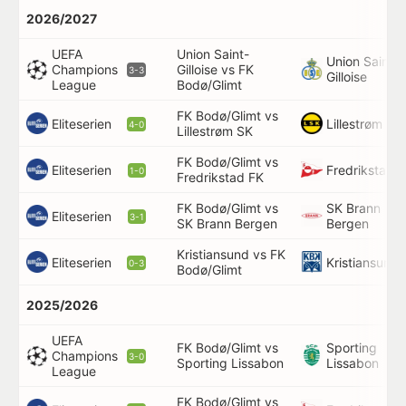
2026/2027
UEFA
Union Saint-
Union Saint-
Champions
Gilloise vs FK
3-3
Gilloise
League
Bodø/Glimt
FK Bodø/Glimt vs
Eliteserien
Lillestrøm SK
4-0
Lillestrøm SK
FK Bodø/Glimt vs
Eliteserien
Fredrikstad 
1-0
Fredrikstad FK
FK Bodø/Glimt vs
SK Brann
Eliteserien
3-1
SK Brann Bergen
Bergen
Kristiansund vs FK
Eliteserien
Kristiansund
0-3
Bodø/Glimt
2025/2026
UEFA
FK Bodø/Glimt vs
Sporting
Champions
3-0
Sporting Lissabon
Lissabon
League
FK Bodø/Glimt vs