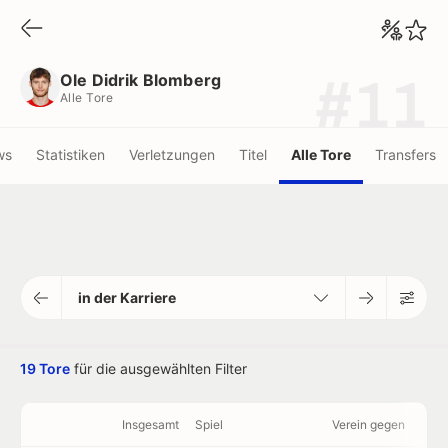
Ole Didrik Blomberg
Alle Tore
Ole Didrik Blomberg
#11
Alle Tore
ws
Statistiken
Verletzungen
Titel
Alle Tore
Transfers
in der Karriere
19 Tore
für die ausgewählten Filter
Insgesamt
Spiel
Verein gegen