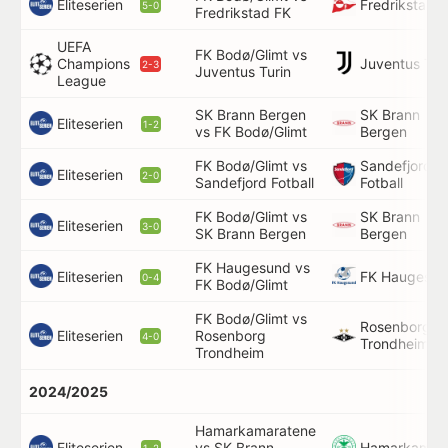
Eliteserien
Fredrikstad 
5-0
Fredrikstad FK
UEFA
FK Bodø/Glimt vs
Juventus Tur
Champions
2-3
Juventus Turin
League
SK Brann Bergen
SK Brann
Eliteserien
1-2
vs FK Bodø/Glimt
Bergen
FK Bodø/Glimt vs
Sandefjord
Eliteserien
2-0
Sandefjord Fotball
Fotball
FK Bodø/Glimt vs
SK Brann
Eliteserien
3-0
SK Brann Bergen
Bergen
FK Haugesund vs
Eliteserien
FK Haugesun
0-4
FK Bodø/Glimt
FK Bodø/Glimt vs
Rosenborg
Eliteserien
Rosenborg
4-0
Trondheim
Trondheim
2024/2025
Hamarkamaratene
Eliteserien
Hamarkamar
vs SK Brann