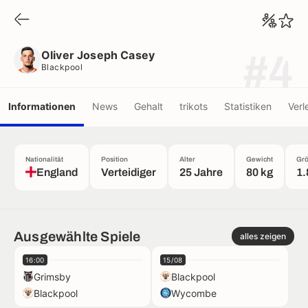
Oliver Joseph Casey
Blackpool
Oliver Joseph Casey
#4
Blackpool
Informationen
News
Gehalt
trikots
Statistiken
Verl
Nationalität
Position
Alter
Gewicht
Gr
England
Verteidiger
25 Jahre
80 kg
1.
Ausgewählte Spiele
alles zeigen
16:00
15/08
Grimsby
Blackpool
Blackpool
Wycombe