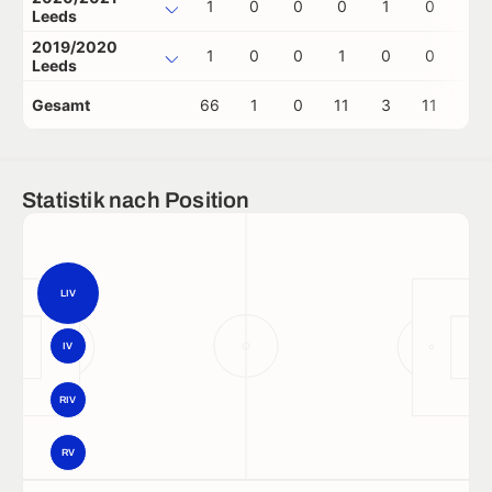
1
0
0
0
1
0
0
Leeds
2019/2020
1
0
0
1
0
0
0
Leeds
Gesamt
66
1
0
11
3
11
1
Statistik nach Position
LIV
IV
RIV
RV