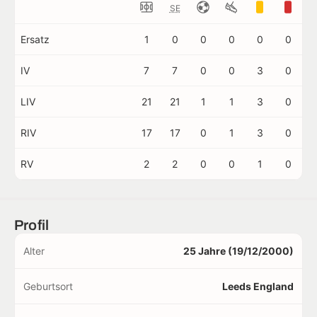
SE
Ersatz
1
0
0
0
0
0
IV
7
7
0
0
3
0
LIV
21
21
1
1
3
0
RIV
17
17
0
1
3
0
RV
2
2
0
0
1
0
Profil
Alter
25 Jahre (19/12/2000)
Geburtsort
Leeds England