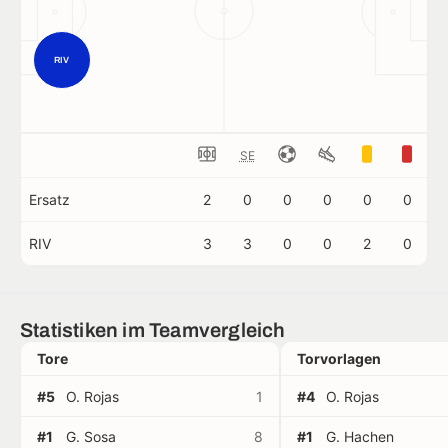
RIV
SE
Ersatz
2
0
0
0
0
0
RIV
3
3
0
0
2
0
Statistiken im Teamvergleich
Tore
Torvorlagen
#5
O. Rojas
1
#4
O. Rojas
#1
G. Sosa
8
#1
G. Hachen