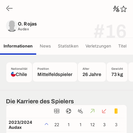
O. Rojas
Audax
O. Rojas
#16
Audax
Informationen
News
Statistiken
Verletzungen
Titel
Nationalität
Position
Alter
Gewicht
Chile
Mittelfeldspieler
26 Jahre
73 kg
Die Karriere des Spielers
2023/2024
22
1
1
12
3
3
1
Audax