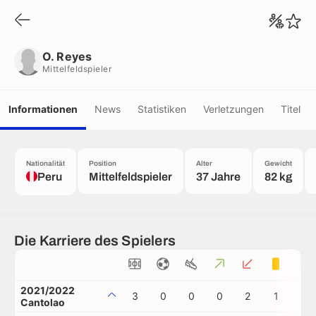
O. Reyes
Mittelfeldspieler
O. Reyes
Mittelfeldspieler
Informationen
News
Statistiken
Verletzungen
Titel
Nationalität
Position
Alter
Gewicht
Peru
Mittelfeldspieler
37 Jahre
82 kg
Die Karriere des Spielers
2021/2022
3
0
0
0
2
1
0
Cantolao