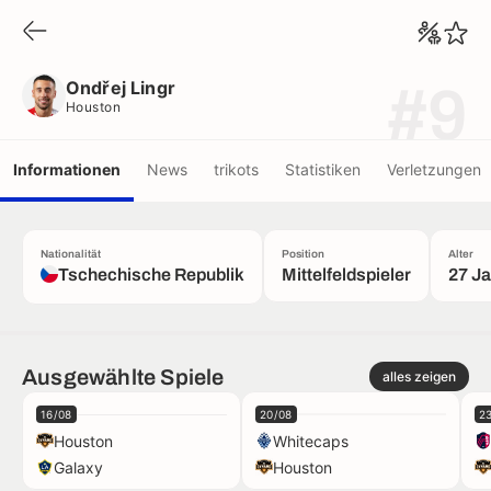
Ondřej Lingr
Houston
Ondřej Lingr
#9
Houston
Informationen
News
trikots
Statistiken
Verletzungen
Nationalität
Position
Alter
Tschechische Republik
Mittelfeldspieler
27 J
Ausgewählte Spiele
alles zeigen
16/08
20/08
2
Houston
Whitecaps
Galaxy
Houston