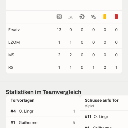
SE
Ersatz
13
0
0
0
0
0
LZOM
1
1
0
0
0
0
MS
2
2
0
0
0
0
RS
1
1
0
1
0
1
Statistiken im Teamvergleich
Torvorlagen
Schüsse aufs Tor
/Spiel
#4
O. Lingr
1
#11
O. Lingr
#1
Guilherme
5
#1
Guilherme