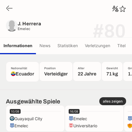
J. Herrera
Emelec
J. Herrera
#80
Emelec
Informationen
News
Statistiken
Verletzungen
Titel
Nationalität
Position
Alter
Gewicht
Gr
Ecuador
Verteidiger
22 Jahre
71 kg
1
Ausgewählte Spiele
alles zeigen
10/08
16/08
Guayaquil City
Emelec
Emelec
Universitario