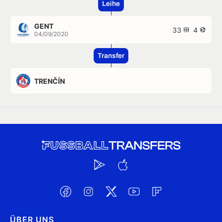
Leihe
GENT
33
4
04/09/2020
Transfer
TRENČÍN
ÜBER UNS