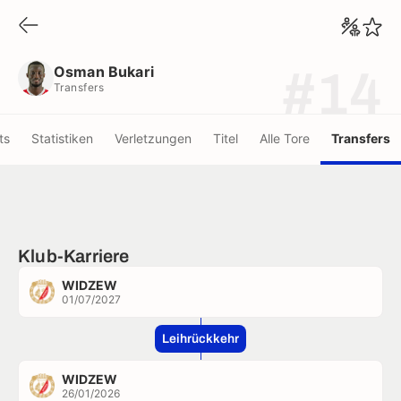
Osman Bukari
Transfers
Osman Bukari
#14
Transfers
ts
Statistiken
Verletzungen
Titel
Alle Tore
Transfers
Klub-Karriere
WIDZEW
01/07/2027
Leihrückkehr
WIDZEW
26/01/2026