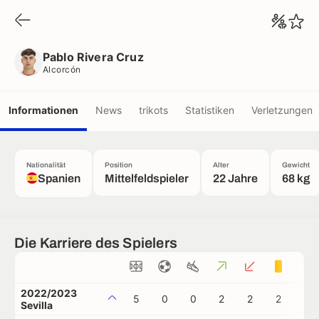
Pablo Rivera Cruz
Alcorcón
Pablo Rivera Cruz
Alcorcón
Informationen
News
trikots
Statistiken
Verletzungen
Nationalität
Position
Alter
Gewicht
Spanien
Mittelfeldspieler
22 Jahre
68 kg
Die Karriere des Spielers
2022/2023
5
0
0
2
2
2
0
Sevilla