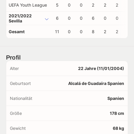
UEFA Youth League
5
0
0
2
2
2
0
2021/2022
6
0
0
6
0
0
0
Sevilla
Gesamt
11
0
0
8
2
2
0
Profil
Alter
22 Jahre (11/01/2004)
Geburtsort
Alcalá de Guadaíra Spanien
Nationalität
Spanien
Größe
178 cm
Gewicht
68 kg