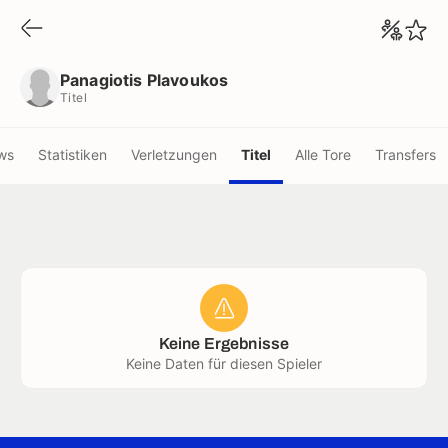
Panagiotis Plavoukos
Titel
Panagiotis Plavoukos
Titel
ws
Statistiken
Verletzungen
Titel
Alle Tore
Transfers
Keine Ergebnisse
Keine Daten für diesen Spieler