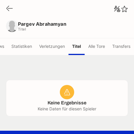
Pargev Abrahamyan
Titel
Pargev Abrahamyan
Titel
ws
Statistiken
Verletzungen
Titel
Alle Tore
Transfers
Keine Ergebnisse
Keine Daten für diesen Spieler