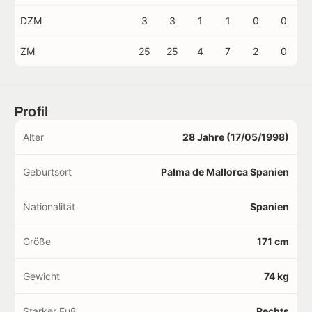
DZM
3
3
1
1
0
0
ZM
25
25
4
7
2
0
Profil
Alter
28 Jahre (17/05/1998)
Geburtsort
Palma de Mallorca Spanien
Nationalität
Spanien
Größe
171 cm
Gewicht
74 kg
Starker Fuß
Rechts