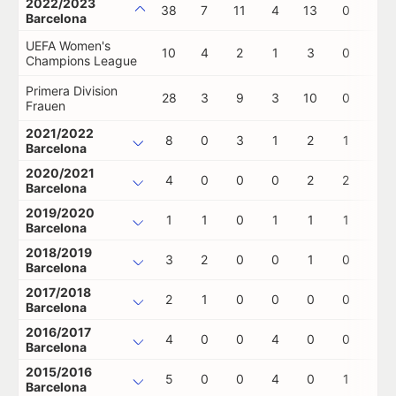
2022/2023
38
7
11
4
13
0
0
Barcelona
UEFA Women's
10
4
2
1
3
0
0
Champions League
Primera Division
28
3
9
3
10
0
0
Frauen
2021/2022
8
0
3
1
2
1
0
Barcelona
2020/2021
4
0
0
0
2
2
0
Barcelona
2019/2020
1
1
0
1
1
1
0
Barcelona
2018/2019
3
2
0
0
1
0
0
Barcelona
2017/2018
2
1
0
0
0
0
0
Barcelona
2016/2017
4
0
0
4
0
0
0
Barcelona
2015/2016
5
0
0
4
0
1
0
Barcelona