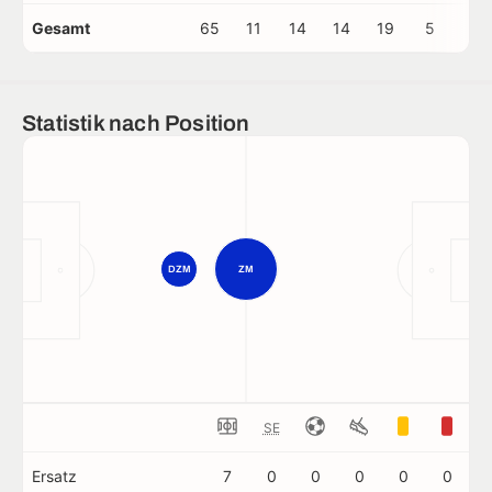
Gesamt
65
11
14
14
19
5
0
Statistik nach Position
DZM
ZM
SE
Ersatz
7
0
0
0
0
0