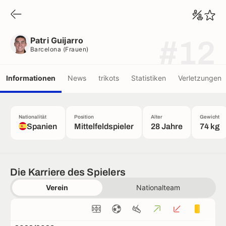
Patri Guijarro
Barcelona (frauen)
Patri Guijarro
#12
Barcelona (frauen)
Informationen
News
trikots
Statistiken
Verletzungen
Nationalität
Position
Alter
Gewicht
Spanien
Mittelfeldspieler
28 Jahre
74 kg
Die Karriere des Spielers
Verein
Nationalteam