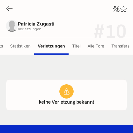
Patricia Zugasti
Verletzungen
Patricia Zugasti
#10
Verletzungen
ts
Statistiken
Verletzungen
Titel
Alle Tore
Transfers
keine Verletzung bekannt