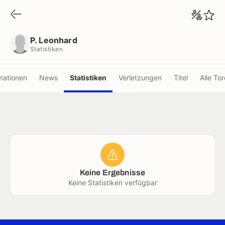
P. Leonhard
Statistiken
P. Leonhard
Statistiken
mationen
News
Statistiken
Verletzungen
Titel
Alle Tor
Keine Ergebnisse
Keine Statistiken verfügbar