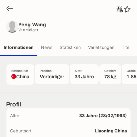
Peng Wang
Verteidiger
Peng Wang
Verteidiger
Informationen
News
Statistiken
Verletzungen
Titel
Nationalität
Position
Alter
Gewicht
Größe
China
Verteidiger
33 Jahre
78 kg
1.85
Profil
Alter
33 Jahre (28/02/1993)
Geburtsort
Liaoning China