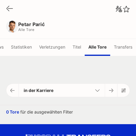
Petar Parić
Alle Tore
Petar Parić
Alle Tore
ws
Statistiken
Verletzungen
Titel
Alle Tore
Transfers
in der Karriere
0 Tore
für die ausgewählten Filter