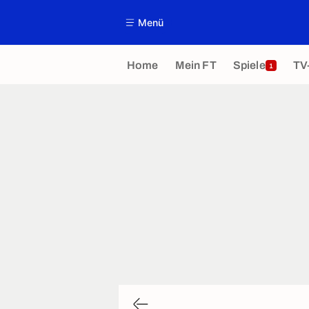
Menü
Home
Mein FT
Spiele
TV
1