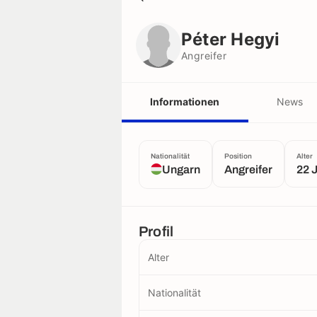
Péter Hegyi
Angreifer
Péter Hegyi
Angreifer
Informationen
News
Nationalität
Position
Alter
Ungarn
Angreifer
22 
Profil
Alter
Nationalität