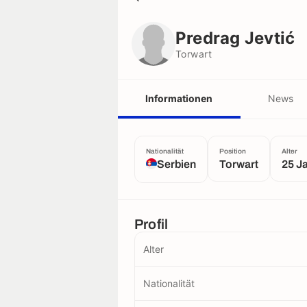
Predrag Jevtić
Torwart
Predrag Jevtić
Torwart
Informationen
News
Nationalität
Position
Alter
Serbien
Torwart
25 J
Profil
Alter
Nationalität