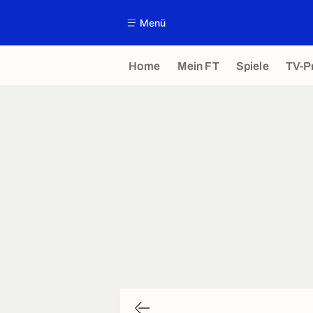
Menü
Home
Mein FT
Spiele
TV-P