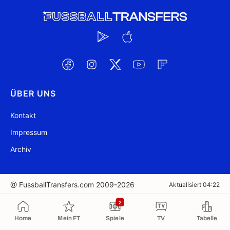
ÜBER UNS
Kontakt
Impressum
Archiv
@ FussballTransfers.com 2009-2026
Aktualisiert 04:22
2
In die Zwischenablage kopiert
Home
Mein FT
Spiele
TV
Tabelle