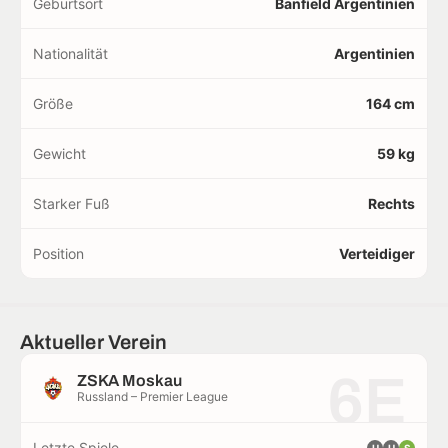
Geburtsort
Banfield Argentinien
Nationalität
Argentinien
Größe
164 cm
Gewicht
59 kg
Starker Fuß
Rechts
Position
Verteidiger
Aktueller Verein
6E
ZSKA Moskau
Russland – Premier League
Letzte Spiele
U
U
S