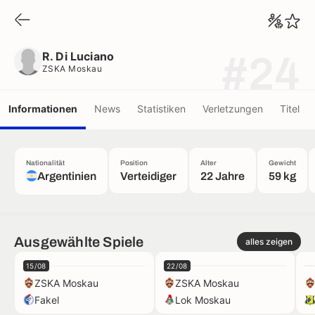
R. Di Luciano
ZSKA Moskau
R. Di Luciano
#24
ZSKA Moskau
Informationen
News
Statistiken
Verletzungen
Titel
Nationalität
Position
Alter
Gewicht
Argentinien
Verteidiger
22 Jahre
59 kg
Ausgewählte Spiele
alles zeigen
15/08
22/08
ZSKA Moskau
ZSKA Moskau
Fakel
Lok Moskau