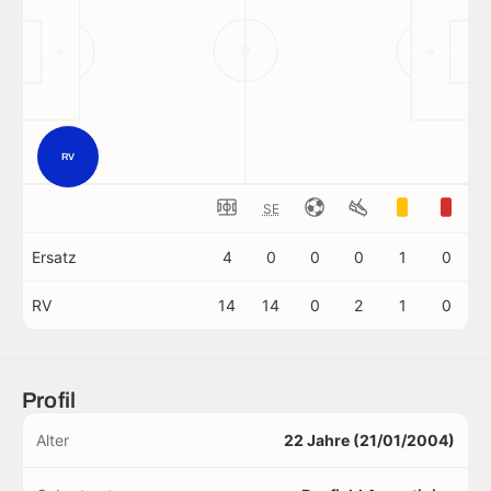
RV
SE
Ersatz
4
0
0
0
1
0
RV
14
14
0
2
1
0
Profil
Alter
22 Jahre (21/01/2004)