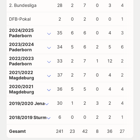
2. Bundesliga
28
2
7
0
3
4
0
DFB-Pokal
2
0
2
0
0
1
0
2024/2025
35
6
6
0
4
3
0
Paderborn
2023/2024
34
5
6
2
5
6
0
Paderborn
2022/2023
33
2
7
1
12
2
0
Paderborn
2021/2022
37
2
7
0
4
2
0
Magdeburg
2020/2021
36
5
5
0
4
4
1
Magdeburg
30
1
2
3
2
4
0
2019/2020 Jena
6
0
0
2
2
1
0
2018/2019 Sturm
Gesamt
241
23
42
8
36
27
1