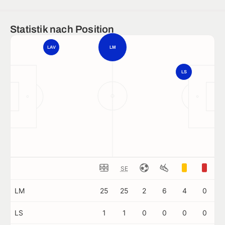
Statistik nach Position
LAV
LM
LS
SE
LM
25
25
2
6
4
0
LS
1
1
0
0
0
0