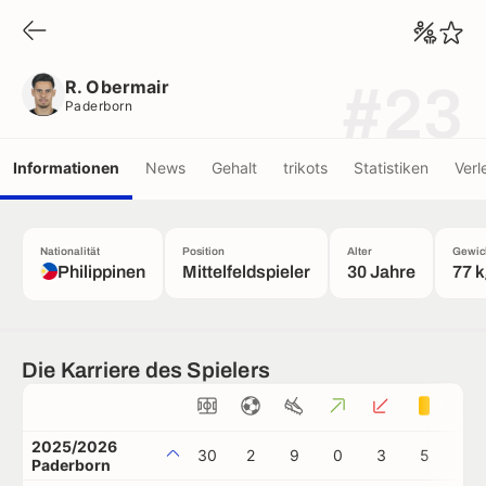
R. Obermair
Paderborn
R. Obermair
#23
Paderborn
Informationen
News
Gehalt
trikots
Statistiken
Verl
Nationalität
Position
Alter
Gewic
Philippinen
Mittelfeldspieler
30 Jahre
77 
Die Karriere des Spielers
2025/2026
30
2
9
0
3
5
0
Paderborn