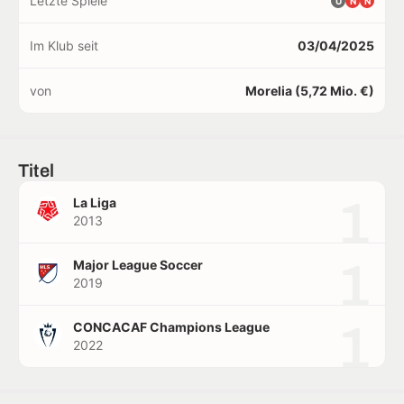
Letzte Spiele
U
N
N
Im Klub seit
03/04/2025
von
Morelia (5,72 Mio. €)
Titel
1
La Liga
2013
1
Major League Soccer
2019
1
CONCACAF Champions League
2022