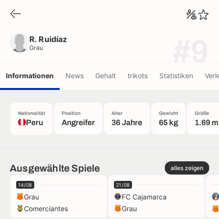
R. Ruidíaz
Grau
R. Ruidíaz
#9
Grau
Informationen
News
Gehalt
trikots
Statistiken
Verl
Nationalität
Position
Alter
Gewicht
Größe
Peru
Angreifer
36 Jahre
65 kg
1.69 m
Ausgewählte Spiele
alles zeigen
14/08
21/08
Grau
FC Cajamarca
Comerciantes
Grau