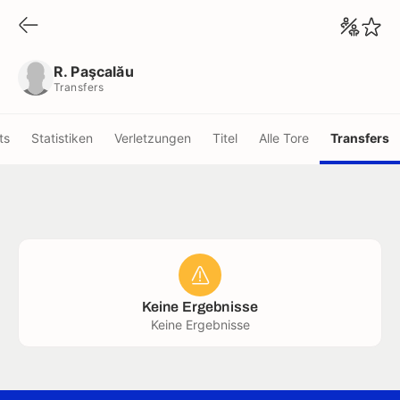
R. Paşcalău
Transfers
R. Paşcalău
Transfers
ts
Statistiken
Verletzungen
Titel
Alle Tore
Transfers
Keine Ergebnisse
Keine Ergebnisse