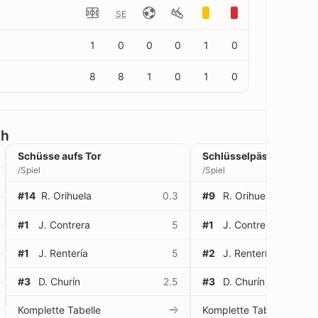
SE
1
0
0
0
1
0
8
8
1
0
1
0
ch
Schüsse aufs Tor
Schlüsselpässe
/Spiel
/Spiel
#14
R. Orihuela
0.3
#9
R. Orihuela
#1
J. Contrera
5
#1
J. Contrera
#1
J. Rentería
5
#2
J. Rentería
#3
D. Churín
2.5
#3
D. Churín
Komplette Tabelle
Komplette Tabelle