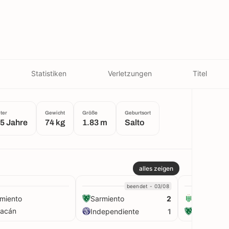
Statistiken
Verletzungen
Titel
lter
Gewicht
Größe
Geburtsort
5 Jahre
74 kg
1.83 m
Salto
alles zeigen
beendet - 03/08
miento
Sarmiento
Banfield
2
racán
Independiente
Sarmiento
1