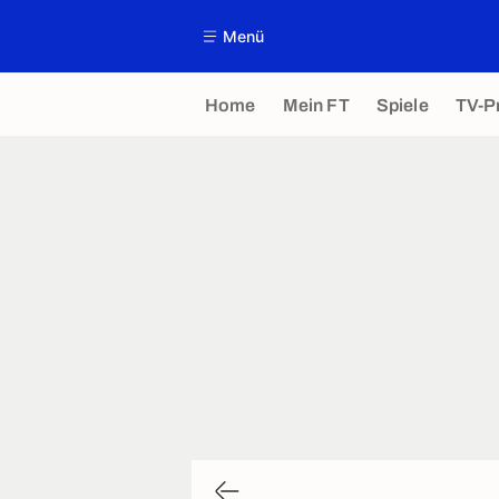
Menü
Home
Mein FT
Spiele
TV-P