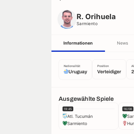
R. Orihuela
Sarmiento
R. Orihuela
Sarmiento
Informationen
News
Nationalität
Position
A
Uruguay
Verteidiger
2
Ausgewählte Spiele
19:45
16/08
Atl. Tucumán
Sar
Sarmiento
Hu