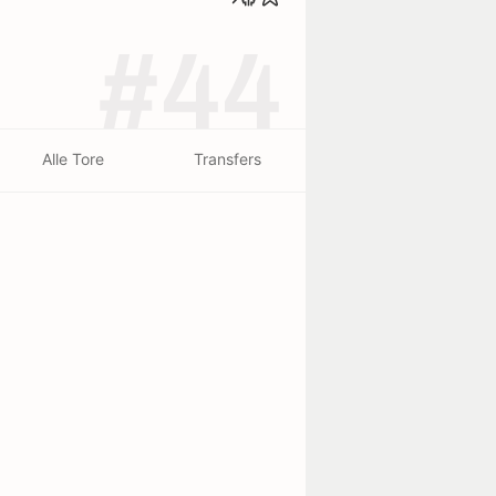
#44
Alle Tore
Transfers
beendet - 29/07
3
2