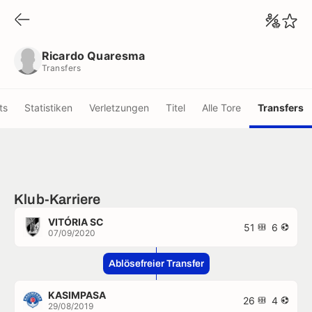
Ricardo Quaresma
Transfers
Ricardo Quaresma
Transfers
ts
Statistiken
Verletzungen
Titel
Alle Tore
Transfers
Klub-Karriere
VITÓRIA SC
51
6
07/09/2020
Ablösefreier Transfer
KASIMPASA
26
4
29/08/2019