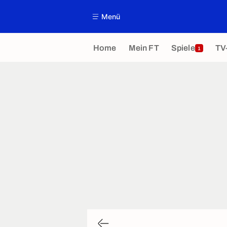
Menü
Home
Mein FT
Spiele
TV
1