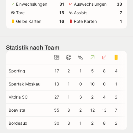
Einwechslungen
31
Auswechslungen
33
Tore
15
Assists
7
Gelbe Karten
16
Rote Karten
1
Statistik nach Team
Sporting
17
2
1
5
8
4
0
Spartak Moskau
13
1
0
10
0
1
0
Vitória SC
27
1
3
2
4
2
0
Boavista
55
8
2
12
13
7
1
Bordeaux
30
3
1
2
8
2
0