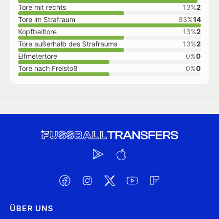
Tore mit rechts
13%
2
Tore im Strafraum
93%
14
Kopfballtore
13%
2
Tore außerhalb des Strafraums
13%
2
Elfmetertore
0%
0
Tore nach Freistoß
0%
0
ÜBER UNS