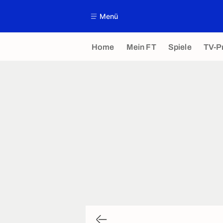
Menü
Home
Mein FT
Spiele
TV-P