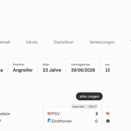
ehalt
trikots
Statistiken
Verletzungen
Position
Alter
Vertragsende
monatliches Gehal
ka
Angreifer
23 Jahre
30/06/2028
196 K €
alles zeigen
beendet - 28/07
elsior
PSV
PSV
3
V
Eindhoven
Villarreal
0