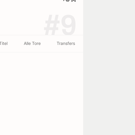
#9
Titel
Alle Tore
Transfers
t
Gewicht
Größe
Geburtsort
73 kg
1.85 m
El Paso, Texas
beendet - 25/07
1
3