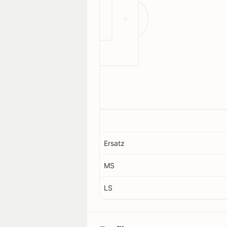
Ersatz
MS
LS