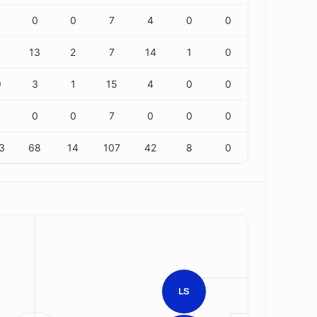
1
0
0
7
4
0
0
1
13
2
7
14
1
0
9
3
1
15
4
0
0
0
0
7
0
0
0
3
68
14
107
42
8
0
LS