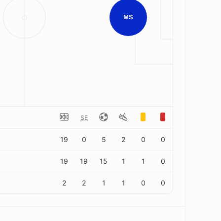
MS
SE
19
0
5
2
0
0
19
19
15
1
1
0
2
2
1
1
0
0