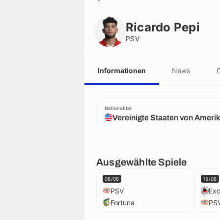
Ricardo Pepi
PSV
Ricardo Pepi
PSV
Informationen
News
G
Nationalität
Vereinigte Staaten von Ameri
Ausgewählte Spiele
08/08
15/08
PSV
Exc
Fortuna
PS