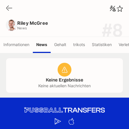
Riley McGree
News
Riley McGree
#8
News
Informationen
News
Gehalt
trikots
Statistiken
Verle
Keine Ergebnisse
Keine aktuellen Nachrichten