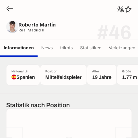
Roberto Martín
Real Madrid II
Roberto Martín
#46
Real Madrid II
Informationen
News
trikots
Statistiken
Verletzungen
Nationalität
Position
Alter
Größe
Spanien
Mittelfeldspieler
19 Jahre
1.77 m
Statistik nach Position