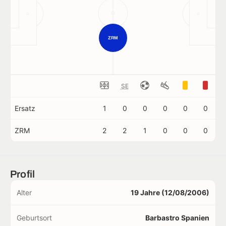
ZRM
SE
Ersatz
1
0
0
0
0
0
ZRM
2
2
1
0
0
0
Profil
Alter
19 Jahre (12/08/2006)
Geburtsort
Barbastro Spanien