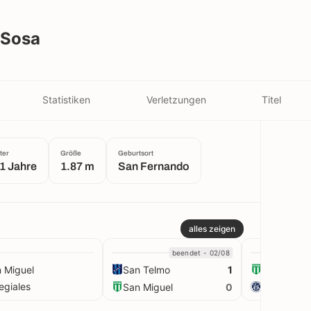
 Sosa
Statistiken
Verletzungen
Titel
ter
Größe
Geburtsort
1 Jahre
1.87 m
San Fernando
alles zeigen
beendet - 02/08
 Miguel
San Telmo
San Migue
1
egiales
San Miguel
Acassuso
0