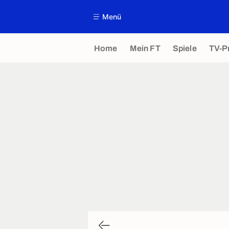
Menü
Home
Mein FT
Spiele
TV-P