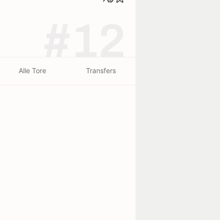
#12
Alle Tore
Transfers
beendet - 26/07
l
0
0