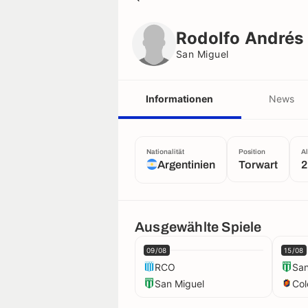
Rodolfo Andrés Sosa
San Miguel
Rodolfo Andrés
San Miguel
Informationen
News
Nationalität
Position
Al
Argentinien
Torwart
2
Ausgewählte Spiele
09/08
15/08
RCO
San
San Miguel
Col