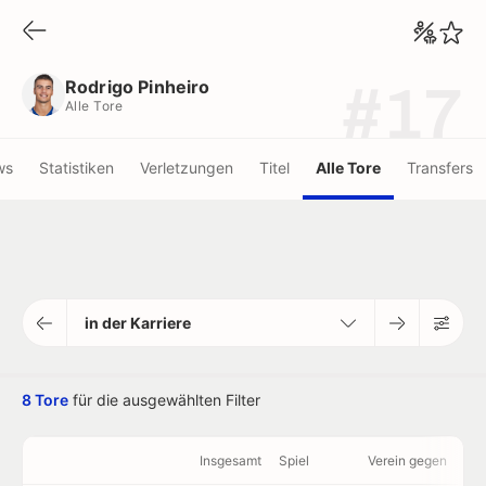
Rodrigo Pinheiro
Alle Tore
Rodrigo Pinheiro
#17
Alle Tore
ws
Statistiken
Verletzungen
Titel
Alle Tore
Transfers
in der Karriere
8 Tore
für die ausgewählten Filter
Insgesamt
Spiel
Verein gegen
min