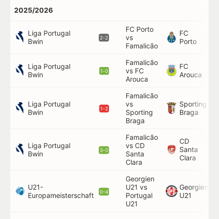
2025/2026
FC Porto
Liga Portugal
FC
vs
90
2-2
Bwin
Porto
Famalicão
Famalicão
Liga Portugal
FC
vs FC
82'
1-0
Bwin
Arouca
Arouca
Famalicão
Liga Portugal
vs
Sporting
24'
1-2
Bwin
Sporting
Braga
Braga
Famalicão
CD
Liga Portugal
vs CD
Santa
5'
3-0
Bwin
Santa
Clara
Clara
Georgien
U21-
U21 vs
Georgien
24'
0-4
Europameisterschaft
Portugal
U21
U21