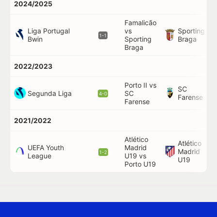
2024/2025
Famalicão
Liga Portugal
vs
Sporting
74'
1-1
Bwin
Sporting
Braga
Braga
2022/2023
Porto II vs
SC
Segunda Liga
SC
16'
4-0
Farense
Farense
2021/2022
Atlético
Atlético
UEFA Youth
Madrid
Madrid
62'
1-2
League
U19 vs
U19
Porto U19